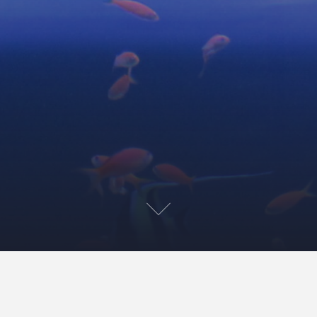
はみ出す言葉たち
すぷだよりNo76.に寄稿しました。